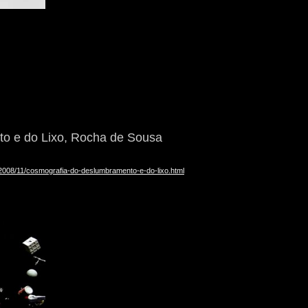
o e do Lixo, Rocha de Sousa
/2008/11/cosmografia-do-deslumbramento-e-do-lixo.html