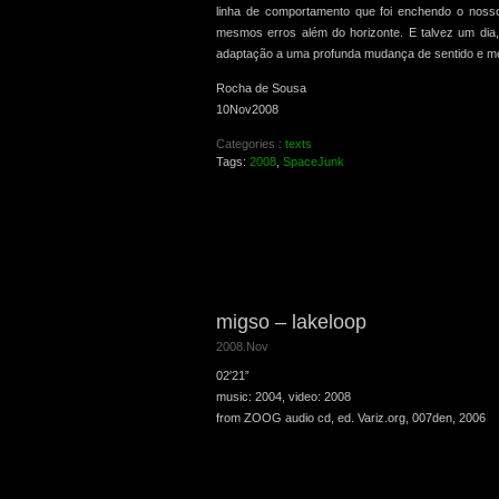
linha de comportamento que foi enchendo o nosso
mesmos erros além do horizonte. E talvez um dia, 
adaptação a uma profunda mudança de sentido e med
Rocha de Sousa
10Nov2008
Categories :
texts
Tags:
2008
,
SpaceJunk
migso – lakeloop
2008.Nov
02′21”
music: 2004, video: 2008
from ZOOG audio cd, ed. Variz.org, 007den, 2006