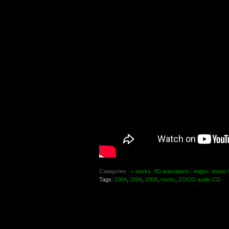
Categories :
> works
3D animations
migso
music 
Tags:
2004
,
2006
,
2008
,
music
,
ZOOG audio CD