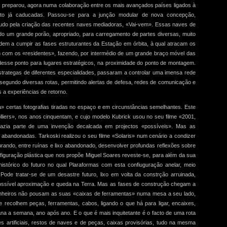
 preparou, agora numa colaboração entre os mais avançados países ligados à
anto já caducadas. Passou-se para a junção modular de nova concepção,
tudo pela criação das recentes naves mediadoras, «Vai-vem». Essas naves de
ndo um grande porão, apropriado, para carregamento de partes diversas, muito
dem a cumpir as fases estruturantes da Estação em órbita, à qual atracam os
m com os «residentes», fazendo, por intermédio de um grande braço móvel das
esse ponto para lugares estratégicos, na proximidade do ponto de montagem.
strategas de diferentes especialidades, passaram a controlar uma imensa rede
, segundo diversas rotas, permitindo alertas de defesa, redes de comunicação e
s a experiências de retorno.
a» certas fotografias tiradas no espaço e em circunstâncias semelhantes. Este
iers», nos anos cinquentam, e cujo modelo Kubrick usou no seu filme «2001,
fazia parte de uma invenção decalcada em projectos «possíveis». Mas as
abandonadas. Tarkoski realizou o seu filme «Solaris» num cenário a condizer
rando, entre ruínas e lixo abandonado, desenvolver profundas reflexões sobre
figuração plástica que nos propõe Miguel Soares reveste-se, para além da sua
istórico do futuro no qual Plaraformas com esta confiuguração anelar, meio
Pode tratar-se de um desastre futuro, lixo em volta da constrção arruinada,
 possível aproximação e queda na Terra. Mas as fases de construção chegam a
nheiros não pousam as suas «caixas de ferramentas» numa mesa a seu lado,
e recolhem peças, ferramentas, cabos, ligando o que há para ligar, encaixes,
ana a semana, ano após ano. E o que é mais inquitetante é o facto de uma rota
ites artificiais, restos de naves e de peças, caixas provisórias, tudo na mesma