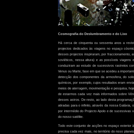
Cosmografia do Deslumbramento e do Lixo
Há cerca de cinquenta ou sessenta anos a revista
projectos dedicados às viagens no espaço cósmic
desses projectos inspiraram, por fraccionamento, a
soviéticos, nessa altura) e as possíveis viagens e
conduziram ao estudo de sucessivos rastreios coma
Venus ou Marte, fase em que se acedeu a important
detecção dos componentes da armosfera, do solo, 
químicos, por exemplo, cujos resultados eram envia
meios de aterragem, movimentação e pesquisa, hoje
de estarmos cada vez mais informados sobre Vénus
desses astros. De resto, ao lado desta programaçã
atiradas para o infinito, através da nossa Galáxia
por intermédio do Projecto Apolo e de sucessivas
do nosso satélite.
Todo este conjunto de acções no espaço exterior à 
precisa cada vez mais, no território do nsso planet