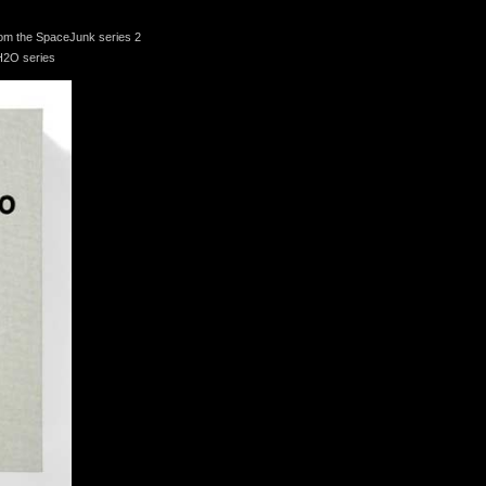
om the SpaceJunk series 2
H2O series