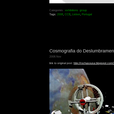
Categories :
exhibitions
group
Tags:
2008
,
CCB
,
Lisbon
,
Portugal
Cosmografia do Deslumbrament
2008.Nov
link to original post:
http://rochasousa.blogspot.com