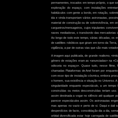
permamentes, trocados em tempo próprio, o que se
exploração do espaço, com instalações entret
habitáculos com gente a bordo, em rotação, sobre
ida e vinda transportam vários astronautas, possi
material de construção ou de sobrevivência, em or
cargueiros/mensageiros, cujos tripulantes convive
naves mediadoras, o transbordo das mercadorias d
Ao longo de todo este tempo, várias décadas, os e
de satélites robóticos que giram em torno da Terra
vigilância, a par de outras vias que são mais votado
A imagem aqui publicada, de grande realismo, «imit
género de estações eram as «anunciadas» na «Coll
odisseia no espaço». Quase tudo, nesse filme, 
chamadas Plataformas de Anel foram por enquanto 
com esse tipo de instalação cósmica, embora procu
o homem, sua existência e situação no Universo. A 
singularidade enquanto espectáculo, a um tempo h
construídas ou meios desconstruídas teriam uso. 
assim destinada a vogar no silêncio até qualquer
parecer espectáculos assim. Os astronautas enge
mas apenas no vazio e perto de si. Daqui e dali s
desperdícios de facto, consolidação dia a dia, sem
orbital diversificada estar hoje carregada de satél