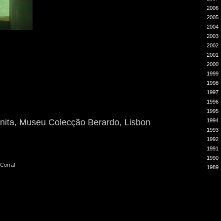
2006
2005
2004
2003
2002
2001
2000
1999
1998
1997
1996
1995
1994
nita, Museu Colecção Berardo, Lisbon
1993
1992
1991
1990
 Corral
1989