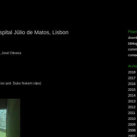
pital Júlio de Matos, Lisbon
Page
down
biblio
comm
 José Oliveira
conta
Archi
2018
2017
ces and Duke Nukem clips)
2016
2015
2014
2013
2012
2011
2010
2009
2008
2007