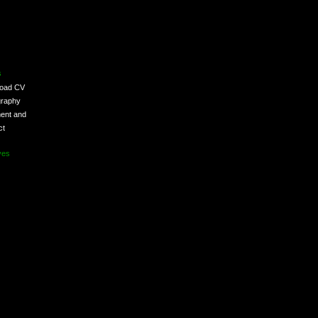
s
load CV
graphy
ent and
ct
ves