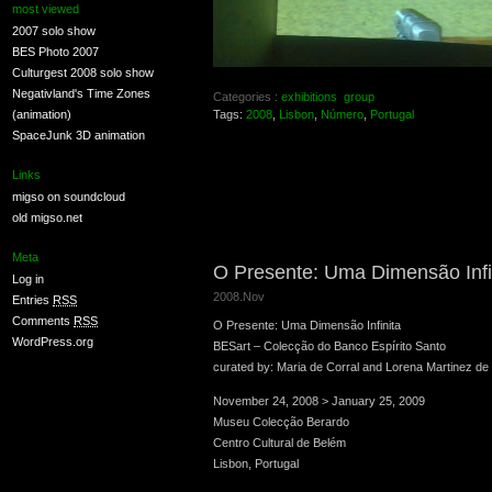
most viewed
2007 solo show
BES Photo 2007
Culturgest 2008 solo show
Negativland's Time Zones
Categories :
exhibitions
group
(animation)
Tags:
2008
,
Lisbon
,
Número
,
Portugal
SpaceJunk 3D animation
Links
migso on soundcloud
old migso.net
Meta
O Presente: Uma Dimensão Infi
Log in
2008.Nov
Entries
RSS
Comments
RSS
O Presente: Uma Dimensão Infinita
WordPress.org
BESart – Colecção do Banco Espírito Santo
curated by: Maria de Corral and Lorena Martinez de
November 24, 2008 > January 25, 2009
Museu Colecção Berardo
Centro Cultural de Belém
Lisbon, Portugal