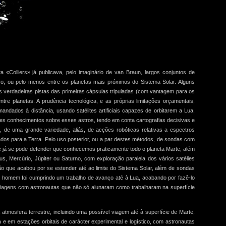
 «Colliers» já publicava, pelo imaginário de van Braun, largos conjuntos de
o, ou pelo menos entre os planetas mais próximos do Sistema Solar. Alguns
s verdadeiras pistas das primeiras cápsulas tripuladas (com vantagem para os
ntre planetas. A prudência tecnológica, e as próprias limitações orçamentais,
ndados à distância, usando satélites artificiais capazes de orbitarem a Lua,
es conhecimentos sobre esses astros, tendo em conta cartografias decisivas e
de uma grande variedade, aliás, de acções robóticas relativas a espectros
dos para a Terra. Pelo uso posterior, ou a par destes métodos, de sondas com
 já se pode defender que conhecemos praticamente todo o planeta Marte, além
, Mercúrio, Júpiter ou Saturno, com exploração paralela dos vários satélies
o que acabou por se estender até ao limite do Sistema Solar, além de sondas
, o homem foi cumprindo um trabalho de avanço até à Lua, acabando por fazê-lo
 viagens com astronautas que não só alunaram como trabalharam na superfície
atmosfera terrestre, incluindo uma possível viagem até à superfície de Marte,
a e em estações orbitais de carácter experimental e logístico, com astronautas