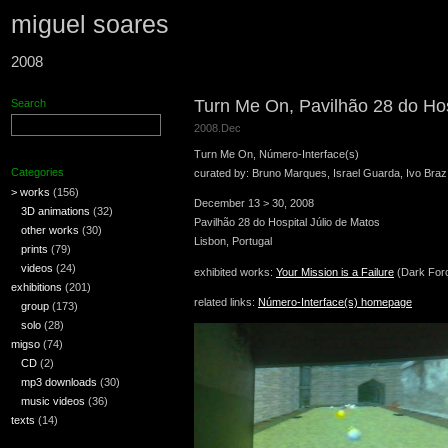
miguel soares
2008
Turn Me On, Pavilhão 28 do Hos
Search
2008.Dec
Turn Me On, Número-Interface(s)
Categories
curated by: Bruno Marques, Israel Guarda, Ivo Braz,
> works
(156)
December 13 > 30, 2008
3D animations
(32)
Pavilhão 28 do Hospital Júlio de Matos
other works
(30)
Lisbon, Portugal
prints
(79)
videos
(24)
exhibited works:
Your Mission is a Failure
(Dark For
exhibitions
(201)
related links:
Número-Interface(s) homepage
group
(173)
solo
(28)
migso
(74)
CD
(2)
mp3 downloads
(30)
music videos
(36)
texts
(14)