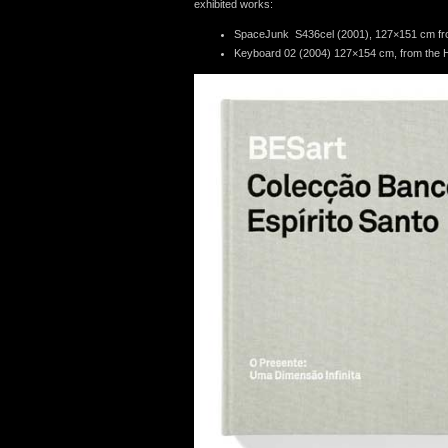
exhibited works:
SpaceJunk S436cel (2001), 127×151 cm fr
Keyboard 02 (2004) 127×154 cm, from the 