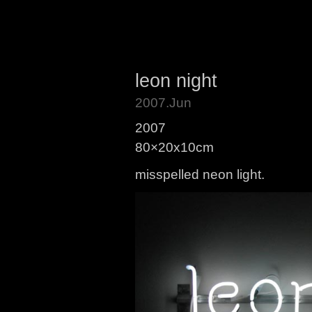
leon night
2007.Jun
2007
80×20x10cm
misspelled neon light.