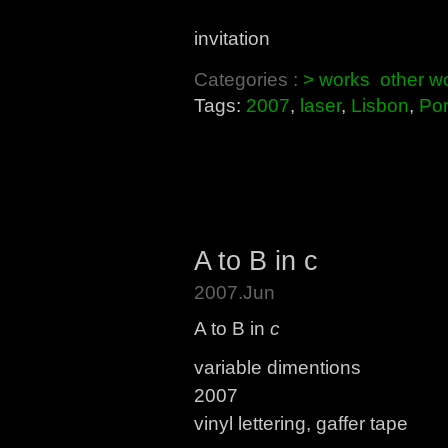
invitation
Categories :
> works
other w
Tags:
2007
,
laser
,
Lisbon
,
Por
A to B in c
2007.Jun
A to B in
c
variable dimentions
2007
vinyl lettering, gaffer tape