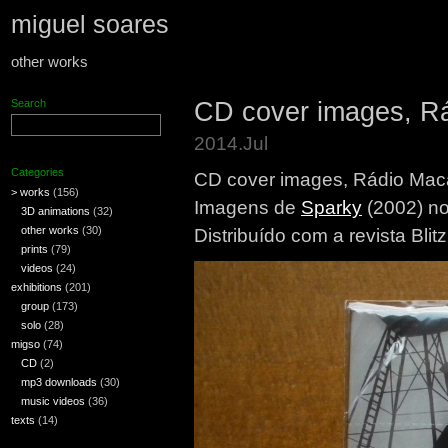
miguel soares
other works
CD cover images, Rá
Search
2014.Jul
Categories
CD cover images, Rádio Maca
> works
(156)
Imagens de
Sparky
(2002) n
3D animations
(32)
other works
(30)
Distribuído com a revista Blit
prints
(79)
videos
(24)
exhibitions
(201)
group
(173)
solo
(28)
migso
(74)
CD
(2)
mp3 downloads
(30)
music videos
(36)
texts
(14)