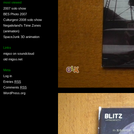
most viewed
2007 solo show
BES Photo 2007
Culturgest 2008 solo show
Negativland's Time Zones
(animation)
SpaceJunk 3D animation
Links
migso on soundcloud
old migso.net
Meta
Log in
Entries
RSS
Comments
RSS
WordPress.org