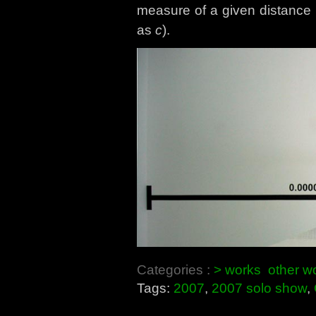
measure of a given distance 
as
c
).
Categories :
> works
other w
Tags:
2007
,
2007 solo show
,